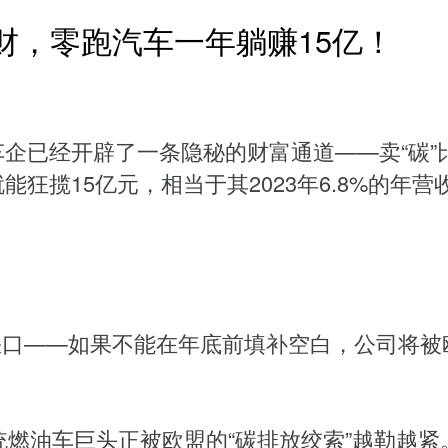
财，零跑汽车一年躺赚15亿！
车企已经开辟了一条隐秘的财富通道——卖“碳”
能狂揽15亿元，相当于其2023年6.8%的
个碳积分缺口——如果不能在年底前填补空白，公司将
燃油车巨头正被欧盟的“碳排放绞索”越勒越紧。