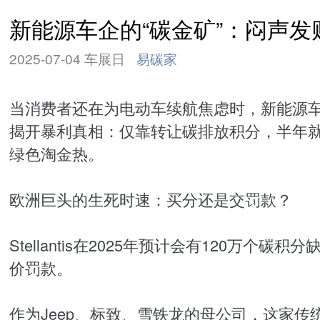
新能源车企的“碳金矿”：闷声发
2025-07-04 车展日
易碳家
当消费者还在为电动车续航焦虑时，
新能源
揭开暴利真相：仅靠转让
碳排放
积分，半年就
绿色
淘金热。
欧洲巨头的生死时速：买分还是交罚款？
Stellantis在2025年预计会有120万
价罚款。
作为Jeep、标致、雪铁龙的母公司，这家传统