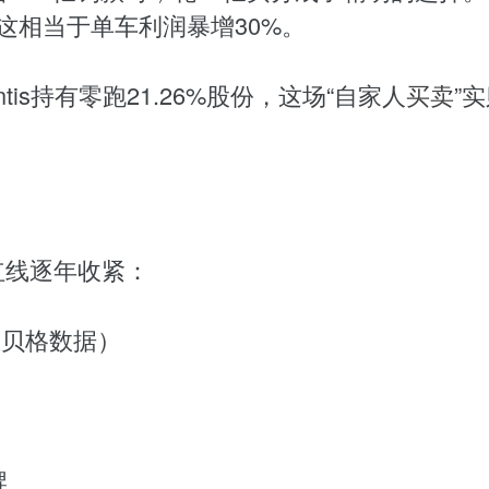
这相当于单车利润暴增30%。
tis持有零跑21.26%股份，这场“自家人
买卖
”
红线逐年收紧：
兰贝格数据）
牌