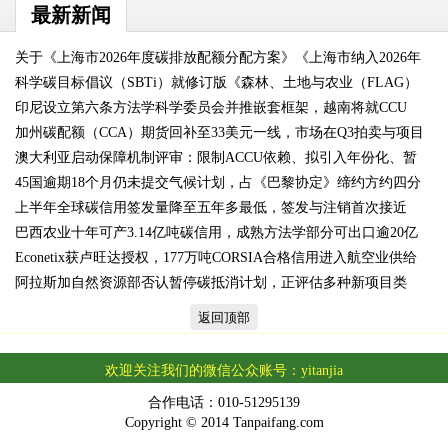
最新新闻
关于《上海市2026年度碳排放配额分配方案》《上海市纳入2026年
科学碳目标倡议（SBTi）就修订版《森林、土地与农业（FLAG）
印尼设立第六条方法学科学委员会并推嵌套框架，越南将就CCU
标
加州碳配额（CCA）期货回补至33美元一线，市场在Q3拍卖与项目
澳大利亚启动保障机制评审：限制ACCU依赖、拟引入年份化、暂
更
45国逾期18个月仍未提交气候计划，占《巴黎协定》缔约方约四分
不
上半年全球碳信用签发量降至五年多最低，签发与注销首次接近
巴西农业十年可产3.14亿吨碳信用，成熟方法学部分可出口逾20亿
Econetix获卢旺达授权，177万吨CORSIA合格信用进入航空业供给
阿拉斯加自然资源部否认暂停碳抵消计划，正评估多种新项目类
池
返回顶部
欢迎关注我们的微信公众账号：yitanjia
合作电话：010-51295139
Copyright © 2014 Tanpaifang.com