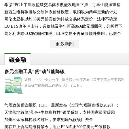
希腊PPC上半年欧盟碳交易体系覆盖发电量下滑，可再生能源重塑
更
新西兰维持碳排放交易体系价格设定，取消改为两年更新的计划
哥伦比亚拟以约35美元拍卖价为排放交易体系定价，法律不确定
EU ETS改革冲击波：碳价触及半年新高86.6欧元后回落，分析师下
匈牙利废除CO2配额附加税：EUA交易不再征收额外费用，已缴企
调
业
更多新闻
碳金融
多元金融工具“贷”动节能降碳
近日，中共中央办公厅、国务院办公厅发布《关于更高水平更高质
量做好节能降碳工作的意见》（以下...
气候政策倡议组织（CPI）最新发布《全球气候融资概览2026》：
天津落地首笔“蓝色+生物多样性”银团贷款，支持国家级零碳园
加州80余家机构联名施压，要求兜底气候项目资金
美联邦上诉法院维持禁令，阻止EPA终止200亿美元气候拨款