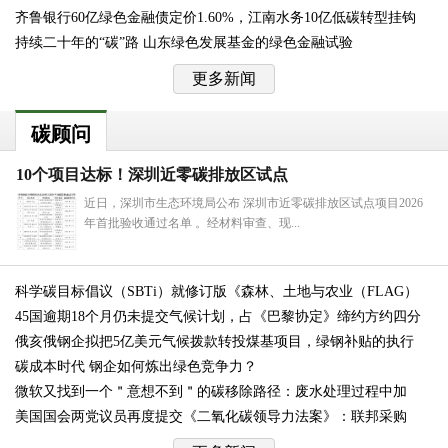
齐鲁银行60亿绿色金融债定价1.60%，江南水务10亿低碳转型挂钩
持续二十年的“碳”路 山东绿色发展基金的绿色金融试验
债
更多新闻
碳顾问
10个项目达标！深圳近零碳排放区试点
近日，深圳市生态环境局公布 深圳市近零碳排放区试点项目2026
年首批验收通过名单 。经材料审查、现...
科学碳目标倡议（SBTi）就修订版《森林、土地与农业（FLAG）
45国逾期18个月仍未提交气候计划，占《巴黎协定》缔约方约四分
标
俄亥俄钢企拟把5亿美元气候拨款转投煤基项目，绿钢补贴的执行
碳成本时代 钢企如何炼出绿色竞争力？
微软又找到一个＂意想不到＂的碳移除路径：废水处理过程中加
美国国会两党议员再度提交《二氧化碳领导力法案》：联邦采购