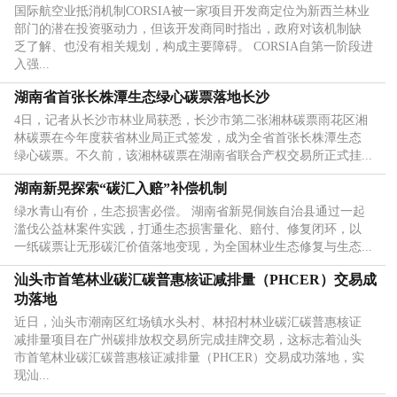
国际航空业抵消机制CORSIA被一家项目开发商定位为新西兰林业
部门的潜在投资驱动力，但该开发商同时指出，政府对该机制缺
乏了解、也没有相关规划，构成主要障碍。 CORSIA自第一阶段进
入强...
湖南省首张长株潭生态绿心碳票落地长沙
4日，记者从长沙市林业局获悉，长沙市第二张湘林碳票雨花区湘
林碳票在今年度获省林业局正式签发，成为全省首张长株潭生态
绿心碳票。不久前，该湘林碳票在湖南省联合产权交易所正式挂...
湖南新晃探索“碳汇入赔”补偿机制
绿水青山有价，生态损害必偿。 湖南省新晃侗族自治县通过一起
滥伐公益林案件实践，打通生态损害量化、赔付、修复闭环，以
一纸碳票让无形碳汇价值落地变现，为全国林业生态修复与生态...
汕头市首笔林业碳汇碳普惠核证减排量（PHCER）交易成
功落地
近日，汕头市潮南区红场镇水头村、林招村林业碳汇碳普惠核证
减排量项目在广州碳排放权交易所完成挂牌交易，这标志着汕头
市首笔林业碳汇碳普惠核证减排量（PHCER）交易成功落地，实
现汕...