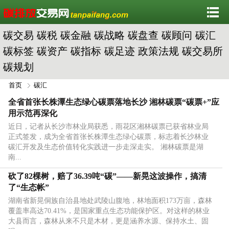
碳交易
碳税
碳金融
碳战略
碳盘查
碳顾问
碳汇
碳标签
碳资产
碳指标
碳足迹
政策法规
碳交易所
碳规划
首页
碳汇
全省首张长株潭生态绿心碳票落地长沙 湘林碳票“碳票+”应
用示范再深化
近日，记者从长沙市林业局获悉，雨花区湘林碳票已获省林业局
正式签发，成为全省首张长株潭生态绿心碳票，标志着长沙林业
碳汇开发及生态价值转化实践进一步走深走实。 湘林碳票是湖
南...
砍了82棵树，赔了36.39吨“碳”——新晃这波操作，搞清
了“生态帐”
湖南省新晃侗族自治县地处武陵山腹地，林地面积173万亩，森林
覆盖率高达70.41%，是国家重点生态功能保护区。对这样的林业
大县而言，森林从来不只是木材，更是涵养水源、保持水土、固