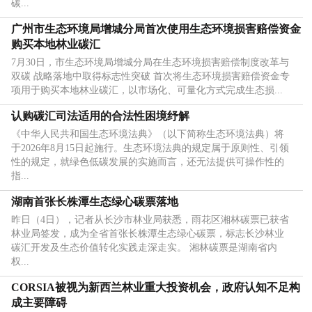
碳...
广州市生态环境局增城分局首次使用生态环境损害赔偿资金
购买本地林业碳汇
7月30日，市生态环境局增城分局在生态环境损害赔偿制度改革与
双碳 战略落地中取得标志性突破 首次将生态环境损害赔偿资金专
项用于购买本地林业碳汇，以市场化、可量化方式完成生态损...
认购碳汇司法适用的合法性困境纾解
《中华人民共和国生态环境法典》（以下简称生态环境法典）将
于2026年8月15日起施行。生态环境法典的规定属于原则性、引领
性的规定，就绿色低碳发展的实施而言，还无法提供可操作性的
指...
湖南首张长株潭生态绿心碳票落地
昨日（4日），记者从长沙市林业局获悉，雨花区湘林碳票已获省
林业局签发，成为全省首张长株潭生态绿心碳票，标志长沙林业
碳汇开发及生态价值转化实践走深走实。 湘林碳票是湖南省内
权...
CORSIA被视为新西兰林业重大投资机会，政府认知不足构
成主要障碍