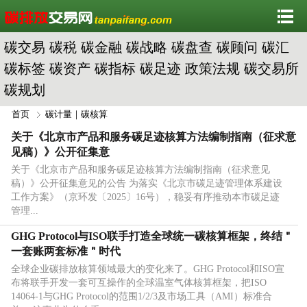
碳交易
碳税
碳金融
碳战略
碳盘查
碳顾问
碳汇
碳标签
碳资产
碳指标
碳足迹
政策法规
碳交易所
碳规划
首页
碳计量｜碳核算
关于《北京市产品和服务碳足迹核算方法编制指南（征求意
见稿）》公开征集意
关于《北京市产品和服务碳足迹核算方法编制指南（征求意见
稿）》公开征集意见的公告 为落实《北京市碳足迹管理体系建设
工作方案》（京环发〔2025〕16号），稳妥有序推动本市碳足迹
管理...
GHG Protocol与ISO联手打造全球统一碳核算框架，终结＂
一套账两套标准＂时代
全球企业碳排放核算领域最大的变化来了。GHG Protocol和ISO宣
布将联手开发一套可互操作的全球温室气体核算框架，把ISO
14064-1与GHG Protocol的范围1/2/3及市场工具（AMI）标准合